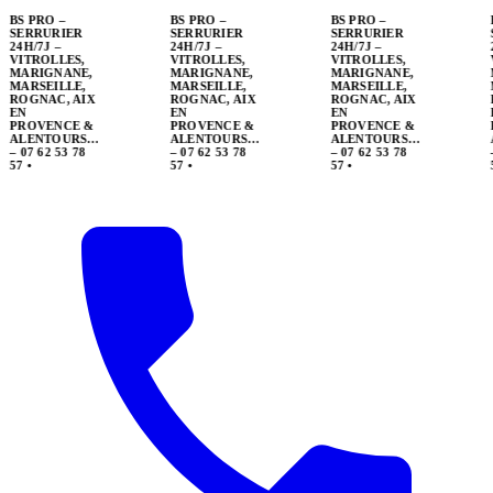
BS PRO –
SERRURIER
24H/7J –
VITROLLES,
MARIGNANE,
MARSEILLE,
ROGNAC, AIX
EN
PROVENCE &
ALENTOURS…
– 07 62 53 78
57
•