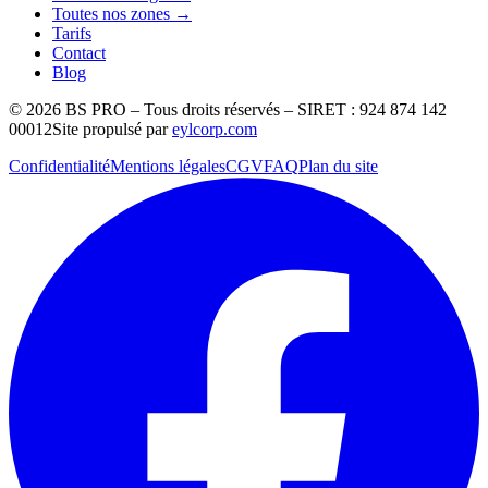
Toutes nos zones →
Tarifs
Contact
Blog
©
2026
BS PRO – Tous droits réservés – SIRET : 924 874 142
00012
Site propulsé par
eylcorp.com
Confidentialité
Mentions légales
CGV
FAQ
Plan du site