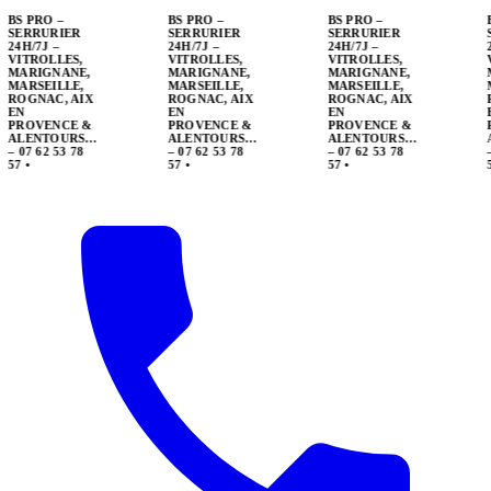
BS PRO –
SERRURIER
24H/7J –
VITROLLES,
MARIGNANE,
MARSEILLE,
ROGNAC, AIX
EN
PROVENCE &
ALENTOURS…
– 07 62 53 78
57
•