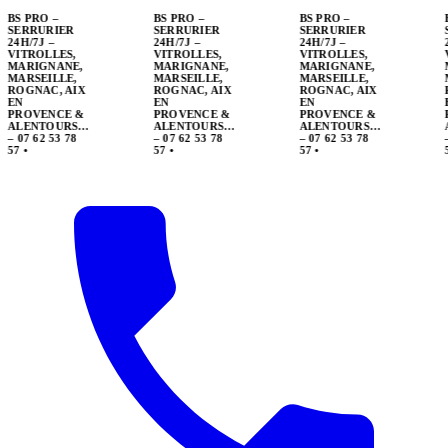
BS PRO –
SERRURIER
24H/7J –
VITROLLES,
MARIGNANE,
MARSEILLE,
ROGNAC, AIX
EN
PROVENCE &
ALENTOURS…
– 07 62 53 78
57
•