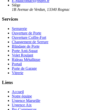
E-Mail
contact@bspro.fr
Siège
1B Avenue de Verdun
,
13340
Rognac
Services
Serrurerie
Ouverture de Porte
Ouverture Coffre-Fort
Changement de Serrure
Blindage de Porte
Porte Anti-Squat
Volet Roulant
Rideau Métallique
Portail
Porte de Garage
Vitrerie
Liens
Accueil
Notre équipe
Urgence Marseille
Urgence Aix
Pro Commerces