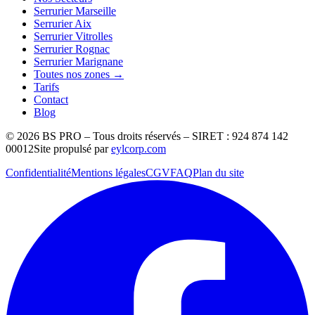
Serrurier Marseille
Serrurier Aix
Serrurier Vitrolles
Serrurier Rognac
Serrurier Marignane
Toutes nos zones →
Tarifs
Contact
Blog
©
2026
BS PRO – Tous droits réservés – SIRET : 924 874 142
00012
Site propulsé par
eylcorp.com
Confidentialité
Mentions légales
CGV
FAQ
Plan du site