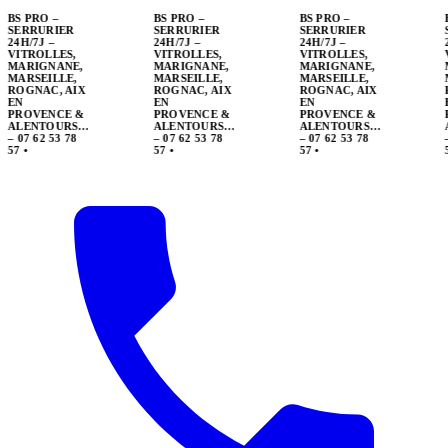
BS PRO –
SERRURIER
24H/7J –
VITROLLES,
MARIGNANE,
MARSEILLE,
ROGNAC, AIX
EN
PROVENCE &
ALENTOURS…
– 07 62 53 78
57
•