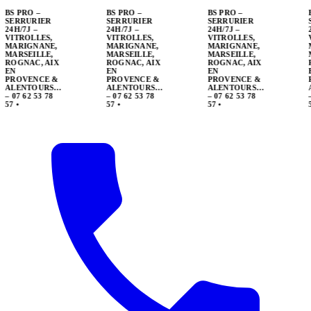
BS PRO –
SERRURIER
24H/7J –
VITROLLES,
MARIGNANE,
MARSEILLE,
ROGNAC, AIX
EN
PROVENCE &
ALENTOURS…
– 07 62 53 78
57
•