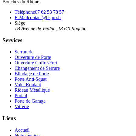
Bouches du Rhône.
Téléphone
07 62 53 78 57
E-Mail
contact@bspro.fr
Siège
1B Avenue de Verdun
,
13340
Rognac
Services
Serrurerie
Ouverture de Porte
Ouverture Coffre-Fort
Changement de Serrure
Blindage de Porte
Porte Anti-Squat
Volet Roulant
Rideau Métallique
Portail
Porte de Garage
Vitrerie
Liens
Accueil
Notre équipe