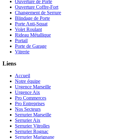
Ouverture de Porte
Ouverture Coffre-Fort
Changement de Serrure
Blindage de Porte
Porte Anti-Squat
Volet Roulant
Rideau Métallique
Portail
Porte de Garage
Vitrerie
Liens
Accueil
Notre équipe
Urgence Marseille
Urgence Aix
Pro Commerces
Pro Entreprises
Nos Secteurs
Serrurier Marseille
Serrurier Aix
Serrurier Vitrolles
Serrurier Rognac
Serrurier Marignane