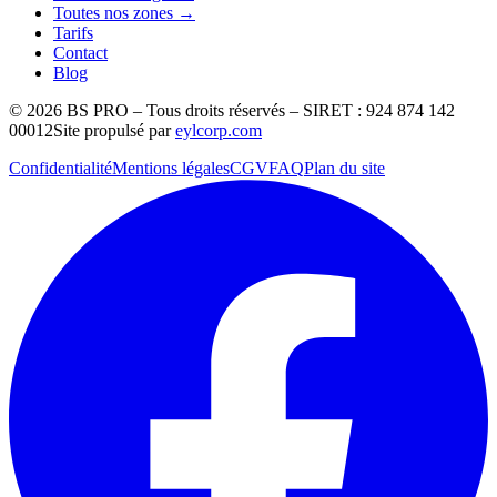
Toutes nos zones →
Tarifs
Contact
Blog
©
2026
BS PRO – Tous droits réservés – SIRET : 924 874 142
00012
Site propulsé par
eylcorp.com
Confidentialité
Mentions légales
CGV
FAQ
Plan du site