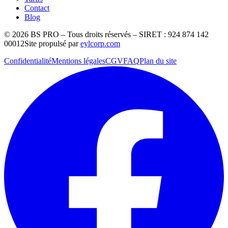
Contact
Blog
©
2026
BS PRO – Tous droits réservés – SIRET : 924 874 142
00012
Site propulsé par
eylcorp.com
Confidentialité
Mentions légales
CGV
FAQ
Plan du site