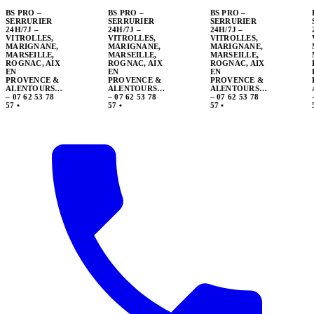
BS PRO –
SERRURIER
24H/7J –
VITROLLES,
MARIGNANE,
MARSEILLE,
ROGNAC, AIX
EN
PROVENCE &
ALENTOURS…
– 07 62 53 78
57
•