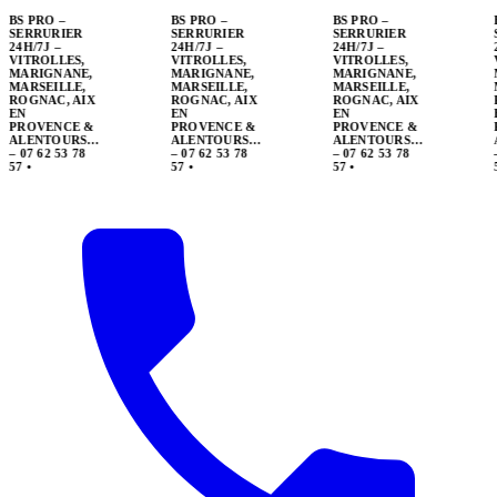
BS PRO –
SERRURIER
24H/7J –
VITROLLES,
MARIGNANE,
MARSEILLE,
ROGNAC, AIX
EN
PROVENCE &
ALENTOURS…
– 07 62 53 78
57
•