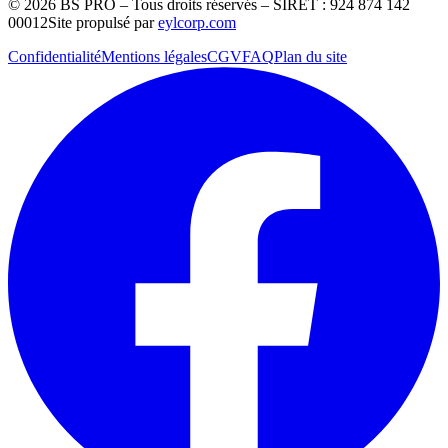
©
2026
BS PRO – Tous droits réservés – SIRET : 924 874 142
00012
Site propulsé par
eylcorp.com
Confidentialité
Mentions légales
CGV
FAQ
Plan du site